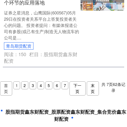
个环节的应用落地
证券之星消息，山鹰国际(600567)05月
29日在投资者关系平台上答复投资者关
心的问题。 投资者提问：有媒体报道公
司有参股(或己有生产)制造无人物流车的
公司是....
青岛期货配资
阅读：
150
栏目：
股指期货鑫东财
配资
共
7
页
62
条记
首
1
2
3
4
5
6
7
下一
末
录
页
页
页
股指期货鑫东财配资_股票配资鑫东财配资_集合竞价鑫东
财配资