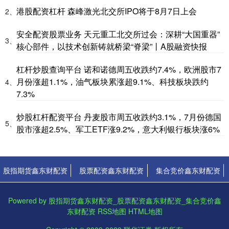
港股配资杠杆 森峰激光北交所IPO将于8月7日上会
2、
安全配资股票业务 天元重工北交所过会：深耕“大国重器”
3、
核心部件，以技术创新铸就桥梁“脊梁”丨A股融资快报
杠杆炒股查询平台 诺和诺德周五收跌约7.4%，欧洲股市7
月份涨超1.1%，油气板块累涨超9.1%、科技板块跌约
4、
7.3%
炒股杠杆配资平台 丹麦股市周五收跌约3.1%，7月份德国
5、
股市涨超2.5%、军工ETF涨9.2%，意大利银行板块涨6%
股指期货鑫东财配资
股票配资鑫东财配资
集合竞价鑫东财配资
Powered by
股指期货鑫东财配资_股票配资鑫东财配资_集合竞价鑫
东财配资
RSS地图
HTML地图